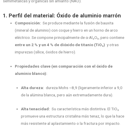
semimetálicas y orgánicas sin amianto (NAO).
1. Perfil del material: Óxido de aluminio marrón
Composición:
Se produce mediante la fusión de bauxita
(mineral de aluminio) con coque y hierro en un horno de arco
eléctrico. Se compone principalmente de α-Al₂O₃, pero contiene
entre un 2 % y un 4 % de dióxido de titanio (TiO₂)
y otras
impurezas (sílice, óxidos de hierro).
Propiedades clave (en comparación con el óxido de
aluminio blanco):
Alta dureza:
dureza Mohs ~8,9 (ligeramente inferior a 9,0
de la alúmina blanca, pero aún extremadamente dura).
Alta tenacidad:
Su característica más distintiva. El TiO₂
promueve una estructura cristalina más tenaz, lo que la hace
más resistente al aplastamiento o la fractura por impacto.