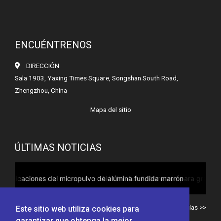
ENCUÉNTRENOS
DIRECCIÓN
Sala 1903, Yaxing Times Square, Songshan South Road,
Zhengzhou, China
Mapa del sitio
ÚLTIMAS NOTICIAS
opulvo de alúmina fundida marrón
Alúmina fundida marrón para granallado de utensilios de cocina
Todas las noticias >>
Este sitio web utiliza cookies para
garantizar que obtenga la mejor