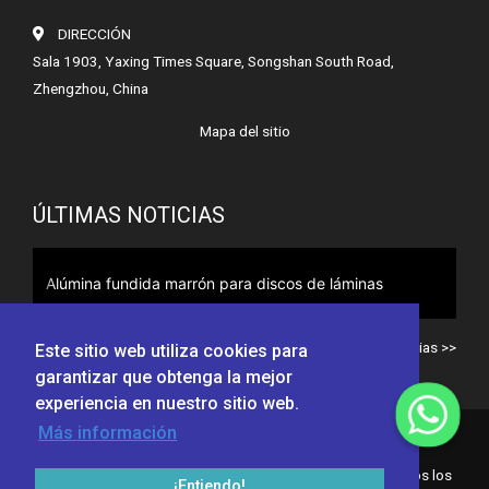
DIRECCIÓN
Sala 1903, Yaxing Times Square, Songshan South Road,
Zhengzhou, China
Mapa del sitio
ÚLTIMAS NOTICIAS
Alúmina fundida marrón para discos de láminas
Todas las noticias >>
Este sitio web utiliza cookies para
garantizar que obtenga la mejor
experiencia en nuestro sitio web.
Más información
© Henan Sicheng Abrasives Tech Co., Ltd. 2010-2014 Todos los
¡Entiendo!
derechos reservados.