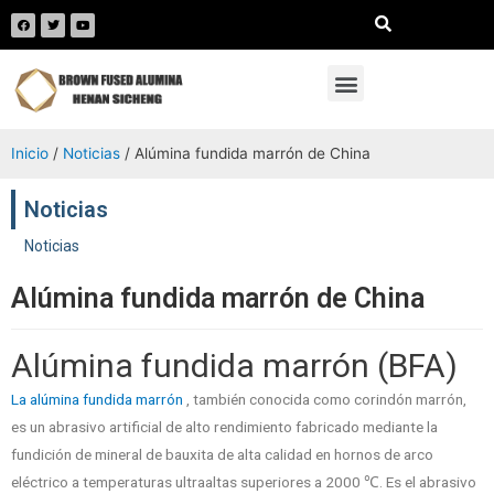
Inicio
/
Noticias
/ Alúmina fundida marrón de China
Noticias
Noticias
Alúmina fundida marrón de China
Alúmina fundida marrón (BFA)
La alúmina fundida marrón
, también conocida como corindón marrón,
es un abrasivo artificial de alto rendimiento fabricado mediante la
fundición de mineral de bauxita de alta calidad en hornos de arco
eléctrico a temperaturas ultraaltas superiores a 2000 ℃. Es el abrasivo