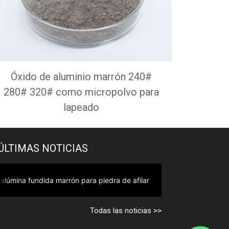
Óxido de aluminio marrón 240#
280# 320# como micropolvo para
lapeado
ÚLTIMAS NOTICIAS
Alúmina fundida marrón para discos de láminas
Todas las noticias >>