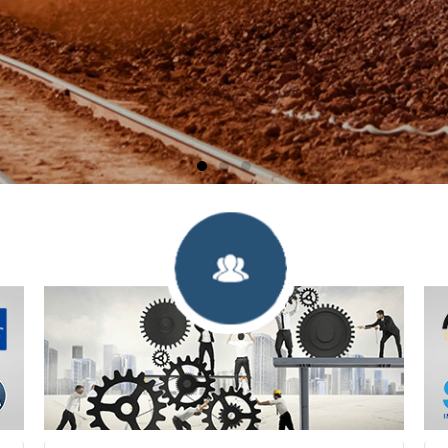
 clientes abrasivos de corindón marrón de alta cali
atenderá de todo corazón!